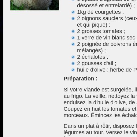
désossé et entrelardé) ;
1kg de courgettes ;
2 oignons sauciers (ceux
et qui pique) ;
2 grosses tomates ;
1 verre de vin blanc sec 
2 poignée de poivrons é
mélangés) ;
2 échalotes ;
2 gousses d'ail ;
huile d'olive ; herbe de 
Préparation :
Si votre viande est surgelée, i
au frigo. La veille, nettoyez la 
enduisez-la d'huile d'olive, d
Coupez en huit les tomates et
morceaux. Émincez les échalo
Dans un plat à rôtir, disposez 
légumes au tour. Versez le vi