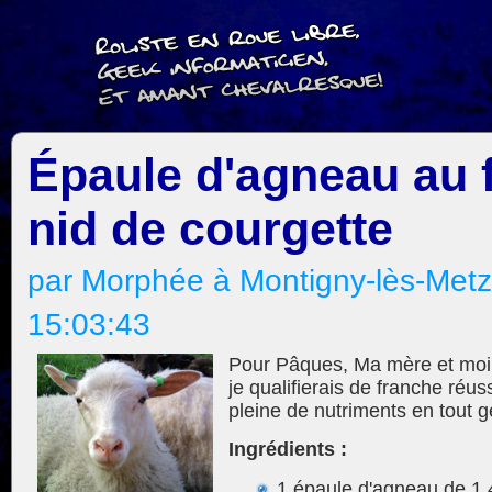
Épaule d'agneau au 
nid de courgette
par Morphée à Montigny-lès-Metz
15:03:43
Pour Pâques, Ma mère et moi 
je qualifierais de franche réu
pleine de nutriments en tout g
Ingrédients :
1 épaule d'agneau de 1,