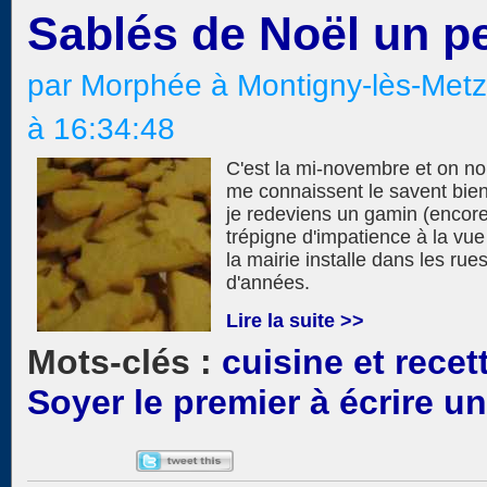
Sablés de Noël un p
par Morphée à Montigny-lès-Met
à 16:34:48
C'est la mi-novembre et on no
me connaissent le savent bien,
je redeviens un gamin (encore
trépigne d'impatience à la vu
la mairie installe dans les rues
d'années.
Lire la suite >>
cuisine et recet
Soyer le premier à écrire 