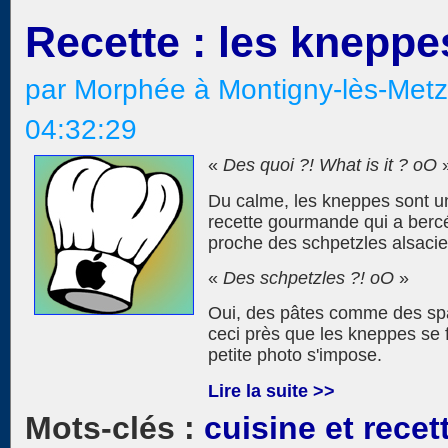
Recette : les kneppe
par Morphée à Montigny-lès-Metz
04:32:29
«
Des quoi ?! What is it ? oO
Du calme, les kneppes sont un
recette gourmande qui a berc
proche des schpetzles alsacie
«
Des schpetzles ?! oO
»
Oui, des pâtes comme des spagh
ceci près que les kneppes se fo
petite photo s'impose.
Lire la suite >>
cuisine et recet