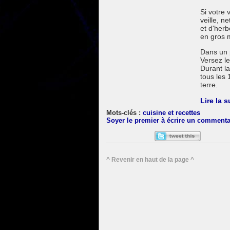
Si votre 
veille, n
et d'her
en gros 
Dans un p
Versez l
Durant la
tous les
terre.
Lire la s
cuisine et recettes
Soyer le premier à écrire un commenta
^ Revenir en haut de la page ^