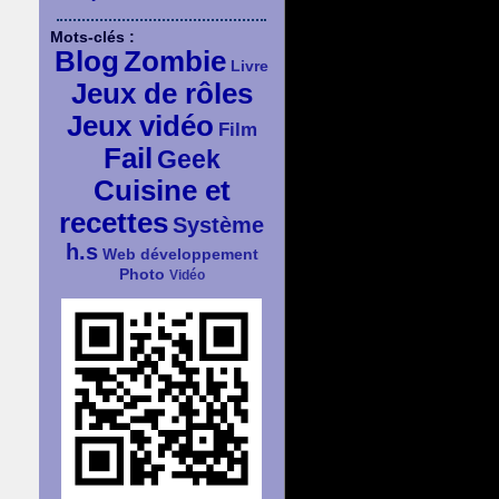
Mots-clés :
Blog
Zombie
Livre
Jeux de rôles
Jeux vidéo
Film
Fail
Geek
Cuisine et
recettes
Système
h.s
Web développement
Photo
Vidéo