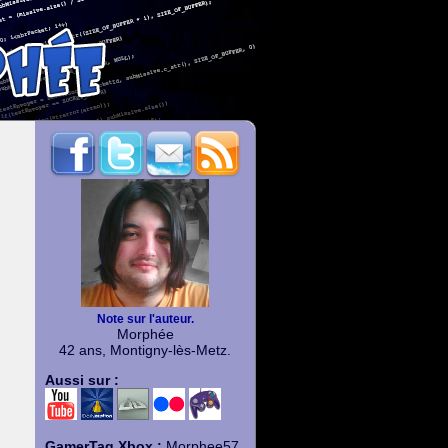
Note sur l'auteur.
Morphée
42 ans, Montigny-lès-Metz.
Aussi sur :
GamerTag Xbox :
Morphee57