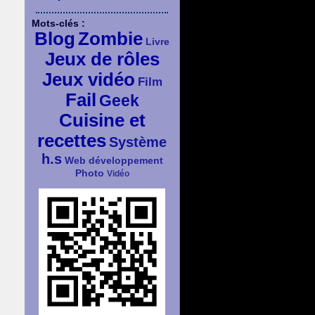
Mots-clés :
Blog
Zombie
Livre
Jeux de rôles
Jeux vidéo
Film
Fail
Geek
Cuisine et
recettes
Système
h.s
Web développement
Photo
Vidéo