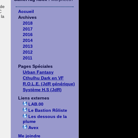
 de
Accueil
C
 la
Archives
2018
2017
2016
2014
2013
2012
2011
Pages Spéciales
Urban Fantasy
Cthulhu Dark en VF
R.O.L.E. (JdR générique)
Système H.S (JdR)
Liens externes
LAB.00
Le Bastion Rôliste
Les dessous de la
plume
Avex
Me joindre