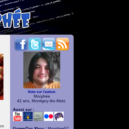
Note sur l'auteur.
Morphée
42 ans, Montigny-lès-Metz.
Aussi sur :
vos
GamerTag Xbox :
Morphee57