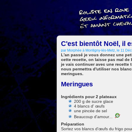
C'est bientôt Noël, il 
par Morphée à Montigny-lès-Metz, le 11 Dé
L'an passé je vous donnez une peti
cette recette, on laisse pas mal de
je vais continuer avec une recette
nous permettra d'utiliser nos blan
meringues.
Meringues
Ingrédients pour 2 plateaux
200 g de sucre glace
4 blancs d' œufs
une pincée de sel
Beaucoup d'amour...
Préparation
Sortez vos blancs d'œufs du frigo pou