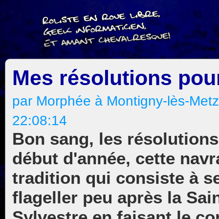
Mes résolutions pou
par Morphée à Montigny-lès-Metz,
22:08:14
Bon sang, les résolutions
début d'année, cette navr
tradition qui consiste à s
flageller peu après la Sai
Sylvestre en faisant le co