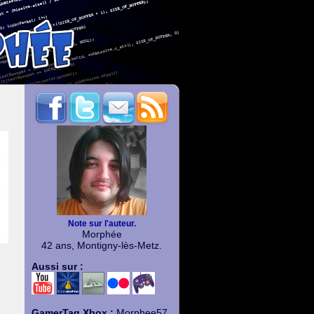
Note sur l'auteur.
Morphée
42 ans, Montigny-lès-Metz.
Aussi sur :
GamerTag Xbox :
Morphee57