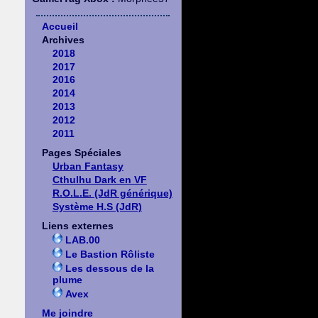
Accueil
Archives
2018
2017
2016
2014
2013
2012
2011
Pages Spéciales
Urban Fantasy
Cthulhu Dark en VF
R.O.L.E. (JdR générique)
Système H.S (JdR)
Liens externes
LAB.00
Le Bastion Rôliste
Les dessous de la
plume
Avex
Me joindre