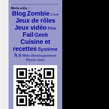
Mots-clés :
Blog
Zombie
Livre
Jeux de rôles
Jeux vidéo
Film
Fail
Geek
Cuisine et
recettes
Système
h.s
Web développement
Photo
Vidéo