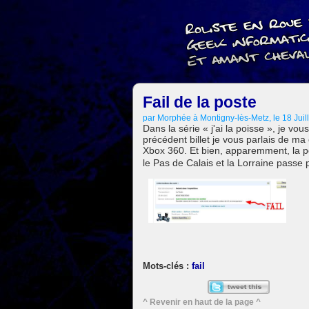
Fail de la poste
par Morphée à Montigny-lès-Metz, le 18 Juil
Dans la série « j'ai la poisse », je v
précédent billet je vous parlais de m
Xbox 360. Et bien, apparemment, la p
le Pas de Calais et la Lorraine pass
fail
^ Revenir en haut de la page ^