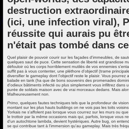
destruction extraordinair
(ici, une infection viral),
réussite qui aurais pu être
n'était pas tombé dans ce
Quel plaisir de pouvoir courir sur les façades d'immeubles, de saute
quelques saut de puce. Cette sensation de liberté est grandiose mai
défouloir où les corps horriblement mutilés de vos ennemies s'enta
suffit pas à vous contenter, une pléthore d'objectif (trame principa
diversifier le gameplay dont l'objectif reste le plaisir. Vous pourrez 
balade en tank (ha que de bons souvenirs des promenades dominica
d'odieux bâtiments infecté ou plus simplement vous infiltrez dans u
purée de soldats maison avec de vrai morceaux dedans. Mais alors,
Malheureusement non.
Primo
, quelques fautes techniques tels que la profondeur de visio
montant sur les plus hauts buildings on ne vois pas les toits voisi
Yorkais ne s'affolent pas lorsque vous courrez sur les murs ou qu
le trottoir par la même occasions mais qui, parfois, lorsque vous 
d'un autochtone lambda, devient hystériques. Autre bug, on entend l
se qui contribue tant à l'immersion qu'au gameplay. Mais très f