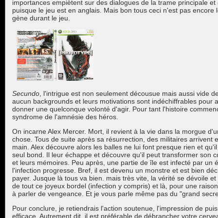
importances empiètent sur des dialogues de la trame principale et c
puisque le jeu est en anglais. Mais bon tous ceci n'est pas encore 
gène durant le jeu.
Secundo
, l'intrigue est non seulement décousue mais aussi vide d
aucun backgrounds et leurs motivations sont indéchiffrables pour a
donner une quelconque volonté d'agir. Pour tant l'histoire commenc
syndrome de l'amnésie des héros.
On incarne Alex Mercer. Mort, il revient à la vie dans la morgue d'u
chose. Tous de suite après sa résurrection, des militaires arrivent e
main. Alex découvre alors les balles ne lui font presque rien et qu
seul bond. Il leur échappe et découvre qu'il peut transformer son 
et leurs mémoires. Peu après, une partie de île est infecté par un é
l'infection progresse. Bref, il est devenu un monstre et est bien dé
payer. Jusque là tous va bien. mais très vite, la vérité se dévoile
de tout ce joyeux bordel (infection y compris) et là, pour une rais
à parler de vengeance. Et je vous parle même pas du "grand secret" 
Pour conclure, je retiendrais l'action soutenue, l'impression de pui
efficace. Autrement dit, il est préférable de débrancher votre cerv