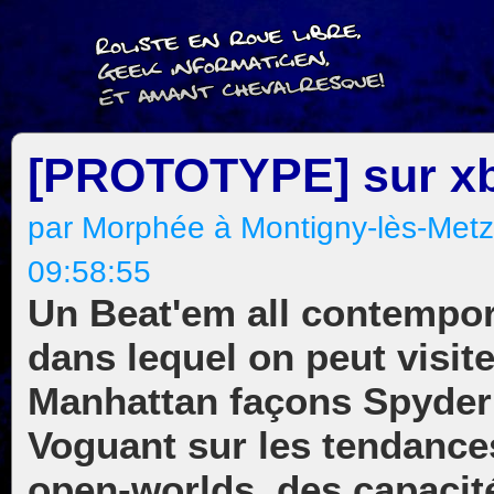
[PROTOTYPE] sur x
par Morphée à Montigny-lès-Metz,
09:58:55
Un Beat'em all contempo
dans lequel on peut visite
Manhattan façons Spyde
Voguant sur les tendance
open-worlds, des capacit