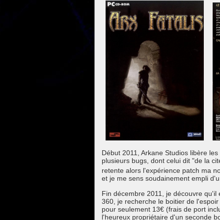
Début 2011, Arkane Studios libère les
plusieurs bugs, dont celui dit "de la
retente alors l'expérience patch ma nou
et je me sens soudainement empli d'u
Fin décembre 2011, je découvre qu'il 
360, je recherche le boitier de l'espoi
pour seulement 13€ (frais de port inclu
l'heureux propriétaire d'un seconde bo