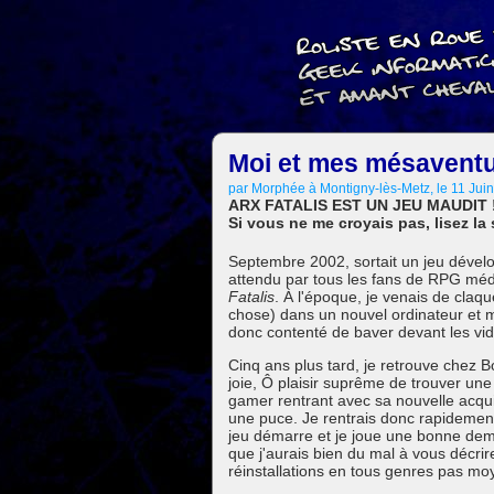
Moi et mes mésaventu
par Morphée à Montigny-lès-Metz, le 11 Jui
ARX FATALIS EST UN JEU MAUDIT !
Si vous ne me croyais pas, lisez la 
Septembre 2002, sortait un jeu dével
attendu par tous les fans de RPG méd
Fatalis
. À l'époque, je venais de cla
chose) dans un nouvel ordinateur et m
donc contenté de baver devant les vid
Cinq ans plus tard, je retrouve chez 
joie, Ô plaisir suprême de trouver une
gamer rentrant avec sa nouvelle acqui
une puce. Je rentrais donc rapidement 
jeu démarre et je joue une bonne demi
que j'aurais bien du mal à vous décrir
réinstallations en tous genres pas m