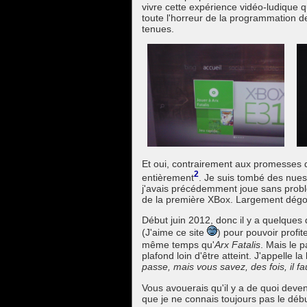
vivre cette expérience vidéo-ludique 
toute l'horreur de la programmation d
tenues.
Et oui, contrairement aux promesses d
2
entièrement
. Je suis tombé des nue
j'avais précédemment joue sans pro
de la première XBox. Largement dégout
Début juin 2012, donc il y a quelque
(J'aime ce site
) pour pouvoir profit
même temps qu'
Arx Fatalis
. Mais le
plafond loin d'être atteint. J'appelle 
passe, mais vous savez, des fois, il 
Vous avouerais qu'il y a de quoi deve
que je ne connais toujours pas le début