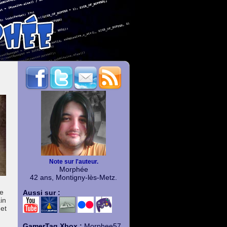
Note sur l'auteur.
Morphée
42 ans, Montigny-lès-Metz.
Le
Aussi sur :
in
 et
GamerTag Xbox :
Morphee57