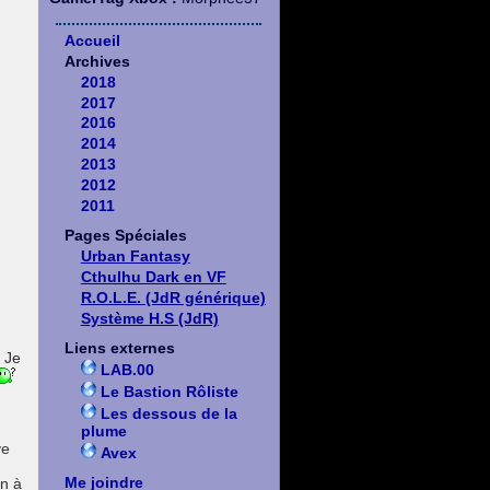
Accueil
Archives
2018
2017
2016
2014
2013
2012
2011
Pages Spéciales
Urban Fantasy
Cthulhu Dark en VF
R.O.L.E. (JdR générique)
Système H.S (JdR)
Liens externes
. Je
LAB.00
Le Bastion Rôliste
Les dessous de la
plume
ve
Avex
Me joindre
in à