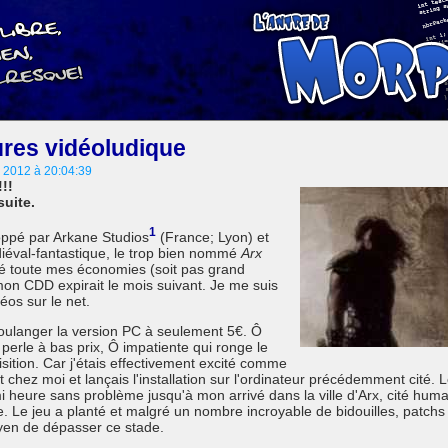
res vidéoludique
n 2012 à 20:04:39
!!
suite.
1
oppé par Arkane Studios
(France; Lyon) et
iéval-fantastique, le trop bien nommé
Arx
qué toute mes économies (soit pas grand
on CDD expirait le mois suivant. Je me suis
éos sur le net.
Boulanger la version PC à seulement 5€. Ô
 perle à bas prix, Ô impatiente qui ronge le
sition. Car j'étais effectivement excité comme
chez moi et lançais l'installation sur l'ordinateur précédemment cité. 
 heure sans problème jusqu'à mon arrivé dans la ville d'Arx, cité huma
e. Le jeu a planté et malgré un nombre incroyable de bidouilles, patchs
oyen de dépasser ce stade.