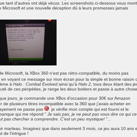
que tant d'autres ont déjà vécus. Les screenshots ci-dessous vous mon
e Microsoft et une nouvelle déception dû à leurs promesses jamais
e Microsoft, la XBox 360 n'est pas rétro-compatible, du moins pas
s en voyant ce message sur mon écran pour la simple et bonne raison 
blème à
Halo : Combat Evolved
ainsi qu'à
Halo 2
, tous deux étant des je
é de ces péripéties, je range les deux boitiers et passe à autre chose
s que jours, je commande une XBox d'occasion pour 30€ sur Amazon
er de plusieurs titres incompatible avec la 360 que j'avais acheter en
 payement ne passe pas
. je vérifie mon compte qui est fourni et le
la banque qui me répond "
Je sais pas, je ne peut pas vous dire ce qui ce
faut pas chercher à comprendre. C'est un peu mystique!
"...
nir marteau. Imaginez que dans seulement 3 mois, ce jeu aura 10 ans e
 de l'intrigue !