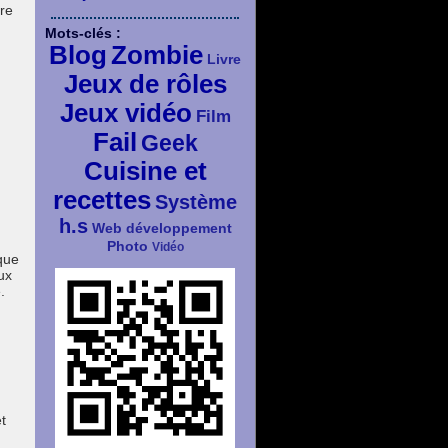
tre
Mots-clés :
Blog
Zombie
Livre
Jeux de rôles
Jeux vidéo
Film
Fail
Geek
Cuisine et
recettes
Système
h.s
Web développement
Photo
Vidéo
que
ux
.
t